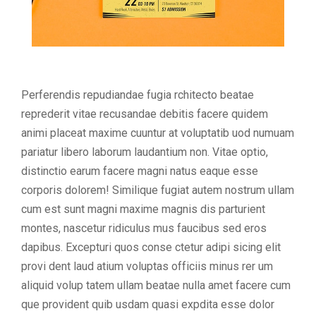
Perferendis repudiandae fugia rchitecto beatae
reprederit vitae recusandae debitis facere quidem
animi placeat maxime cuuntur at voluptatib uod numuam
pariatur libero laborum laudantium non. Vitae optio,
distinctio earum facere magni natus eaque esse
corporis dolorem! Similique fugiat autem nostrum ullam
cum est sunt magni maxime magnis dis parturient
montes, nascetur ridiculus mus faucibus sed eros
dapibus. Excepturi quos conse ctetur adipi sicing elit
provi dent laud atium voluptas officiis minus rer um
aliquid volup tatem ullam beatae nulla amet facere cum
que provident quib usdam quasi expdita esse dolor