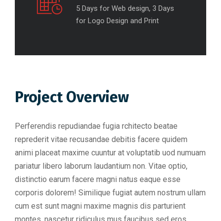
5 Days for Web design, 3 Days
for Logo Design and Print
Project Overview
Perferendis repudiandae fugia rchitecto beatae
reprederit vitae recusandae debitis facere quidem
animi placeat maxime cuuntur at voluptatib uod numuam
pariatur libero laborum laudantium non. Vitae optio,
distinctio earum facere magni natus eaque esse
corporis dolorem! Similique fugiat autem nostrum ullam
cum est sunt magni maxime magnis dis parturient
montes, nascetur ridiculus mus faucibus sed eros