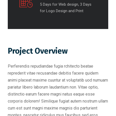
5 Days for Web design, 3 Days
for Logo Design and Print
Project Overview
Perferendis repudiandae fugia rchitecto beatae
reprederit vitae recusandae debitis facere quidem
animi placeat maxime cuuntur at voluptatib uod numuam
pariatur libero laborum laudantium non. Vitae optio,
distinctio earum facere magni natus eaque esse
corporis dolorem! Similique fugiat autem nostrum ullam
cum est sunt magni maxime magnis dis parturient
montes, nascetur ridiculus mus faucibus sed eros