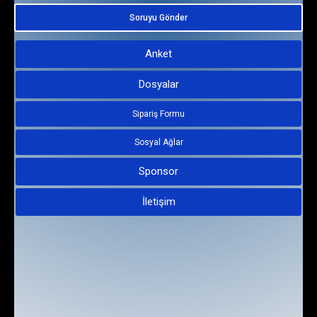
Soruyu Gönder
Anket
Dosyalar
Sipariş Formu
Sosyal Ağlar
Sponsor
İletişim